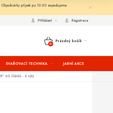
 Objednávky přijaté po 10:00 expedujeme
ní podmínky
Splátkový prodej
Tabulka velikostí oblečení STIH
Přihlášení
Registrace
Prázdný košík
NÁKUPNÍ
KOŠÍK
SVAŘOVACÍ TECHNIKA
JARNÍ AKCE
VÝPRODEJ
8" 60 článků - 4 nýty