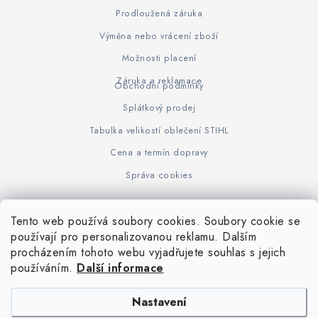
Prodloužená záruka
Výměna nebo vrácení zboží
Možnosti placení
Záruka a reklamace
Obchodní podmínky
Splátkový prodej
Tabulka velikostí oblečení STIHL
Cena a termín dopravy
Správa cookies
Tento web používá soubory cookies. Soubory cookie se
Z
používají pro personalizovanou reklamu. Dalším
www.KOVOJUHASZ.cz
Výrobce STIHL
STIHL Timbersport
procházením tohoto webu vyjadřujete souhlas s jejich
á
používáním.
Další informace
p
a
Nastavení
t