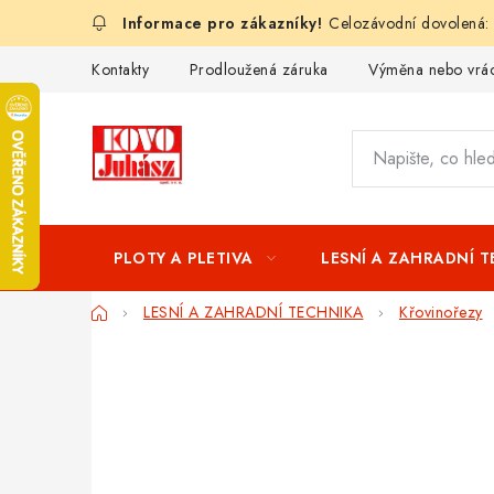
Přejít
Celozávodní dovolená:
na
obsah
Kontakty
Prodloužená záruka
Výměna nebo vrác
PLOTY A PLETIVA
LESNÍ A ZAHRADNÍ 
Domů
LESNÍ A ZAHRADNÍ TECHNIKA
Křovinořezy