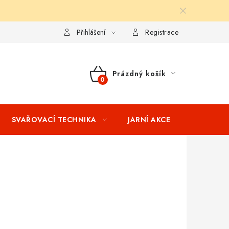
ní podmínky
Splátkový prodej
Tabulka velikostí oblečení STIH
Přihlášení
Registrace
Prázdný košík
NÁKUPNÍ
KOŠÍK
SVAŘOVACÍ TECHNIKA
JARNÍ AKCE
VÝPRODEJ