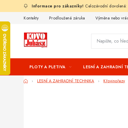
Přejít
Celozávodní dovolená:
na
obsah
Kontakty
Prodloužená záruka
Výměna nebo vrác
PLOTY A PLETIVA
LESNÍ A ZAHRADNÍ 
Domů
LESNÍ A ZAHRADNÍ TECHNIKA
Křovinořezy