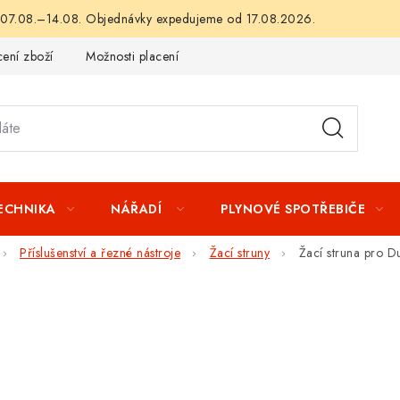
 07.08.–14.08. Objednávky expedujeme od 17.08.2026.
ení zboží
Možnosti placení
Záruka a reklamace
Obchod
TECHNIKA
NÁŘADÍ
PLYNOVÉ SPOTŘEBIČE
Příslušenství a řezné nástroje
Žací struny
Žací struna pro D