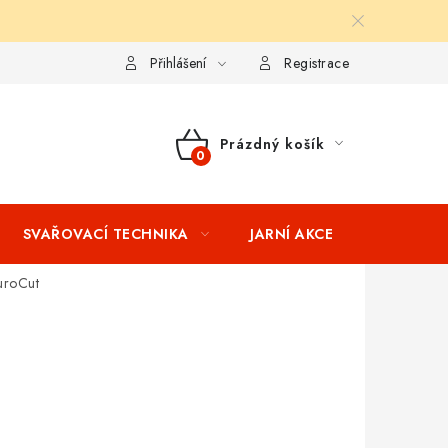
ní podmínky
Splátkový prodej
Tabulka velikostí oblečení STIH
Přihlášení
Registrace
Prázdný košík
NÁKUPNÍ
KOŠÍK
SVAŘOVACÍ TECHNIKA
JARNÍ AKCE
VÝPRODEJ
uroCut