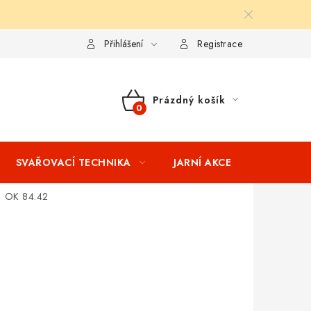
ní podmínky
Splátkový prodej
Tabulka velikostí oblečení STIH
Přihlášení
Registrace
Prázdný košík
NÁKUPNÍ
KOŠÍK
SVAŘOVACÍ TECHNIKA
JARNÍ AKCE
VÝPRODEJ
OK 84.42