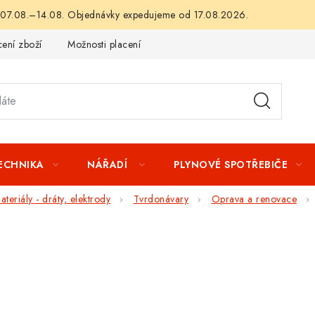
 07.08.–14.08. Objednávky expedujeme od 17.08.2026.
ení zboží
Možnosti placení
Záruka a reklamace
Obchod
TECHNIKA
NÁŘADÍ
PLYNOVÉ SPOTŘEBIČE
teriály - dráty, elektrody
Tvrdonávary
Oprava a renovace