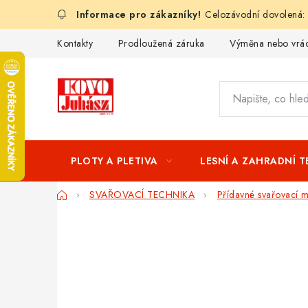
Přejít
Celozávodní dovolená:
na
obsah
Kontakty
Prodloužená záruka
Výměna nebo vrác
PLOTY A PLETIVA
LESNÍ A ZAHRADNÍ 
Domů
SVAŘOVACÍ TECHNIKA
Přídavné svařovací ma