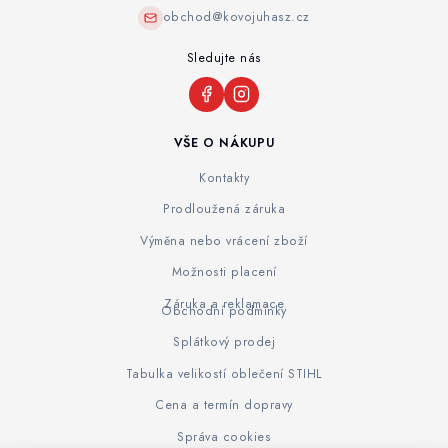
obchod@kovojuhasz.cz
Sledujte nás
VŠE O NÁKUPU
Kontakty
Prodloužená záruka
Výměna nebo vrácení zboží
Možnosti placení
Záruka a reklamace
Obchodní podmínky
Splátkový prodej
Tabulka velikostí oblečení STIHL
Cena a termín dopravy
Správa cookies