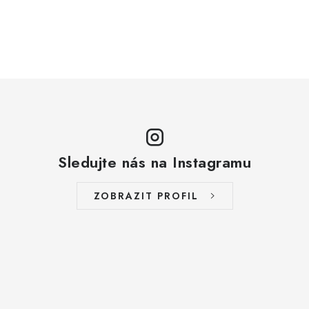
ZAKÁZKOVÁ KOVOVÝROBA
HODNOCENÍ OBCHODU
EGO POWER+
AUTO-MOTO
DÍLY PRO BRÁNY
Sledujte nás na Instagramu
PŮJČOVNA
ZOBRAZIT PROFIL
Kontakty
Prodloužená záruka
Výměna nebo vrácení zboží
Možnosti placení
Záruka a reklamace
Obchodní podmínky
Splátkový prodej
Tabulka velikostí oblečení STIHL
Cena a termín dopravy
Správa cookies
Moje objednávka