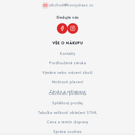
obchod@kovojuhasz.cz
Sledujte nás
VŠE O NÁKUPU
Kontakty
Prodloužená záruka
Výměna nebo vrácení zboží
Možnosti placení
Záruka a reklamace
Obchodní podmínky
Splátkový prodej
Tabulka velikostí oblečení STIHL
Cena a termín dopravy
Správa cookies