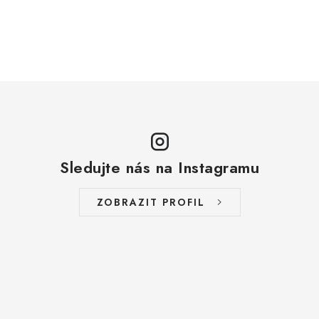
ZAKÁZKOVÁ KOVOVÝROBA
HODNOCENÍ OBCHODU
EGO POWER+
AUTO-MOTO
DÍLY PRO BRÁNY
Sledujte nás na Instagramu
PŮJČOVNA
ZOBRAZIT PROFIL
Kontakty
Prodloužená záruka
Výměna nebo vrácení zboží
Možnosti placení
Záruka a reklamace
Obchodní podmínky
Splátkový prodej
Tabulka velikostí oblečení STIHL
Cena a termín dopravy
Správa cookies
Moje objednávka