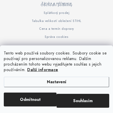
Záruka a reklamace
Obchodní podmínky
Splátkový prodej
Tabulka velikostí oblečení STIHL
Cena a termín dopravy
Správa cookies
Tento web používá soubory cookies. Soubory cookie se
Z
používají pro personalizovanou reklamu. Dalším
www.KOVOJUHASZ.cz
Výrobce STIHL
STIHL Timbersport
procházením tohoto webu vyjadřujete souhlas s jejich
á
používáním.
Další informace
p
a
Nastavení
t
í
Copyright 2026
iPloty.cz - PLETIVA A NÁŘADÍ
. Všechna práva vyhrazena.
Odmítnout
Souhlasím
Upravit nastavení cookies
Vytvořil Shoptet