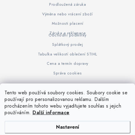
Prodloužená záruka
Výměna nebo vrácení zboží
Možnosti placení
Záruka a reklamace
Obchodní podmínky
Splátkový prodej
Tabulka velikostí oblečení STIHL
Cena a termín dopravy
Správa cookies
Tento web používá soubory cookies. Soubory cookie se
Z
používají pro personalizovanou reklamu. Dalším
www.KOVOJUHASZ.cz
Výrobce STIHL
STIHL Timbersport
procházením tohoto webu vyjadřujete souhlas s jejich
á
používáním.
Další informace
p
a
Nastavení
t