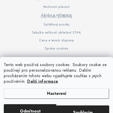
Možnosti placení
Záruka a reklamace
Obchodní podmínky
Splátkový prodej
Tabulka velikostí oblečení STIHL
Cena a termín dopravy
Správa cookies
Tento web používá soubory cookies. Soubory cookie se
Z
používají pro personalizovanou reklamu. Dalším
www.KOVOJUHASZ.cz
Výrobce STIHL
STIHL Timbersport
procházením tohoto webu vyjadřujete souhlas s jejich
á
používáním.
Další informace
p
a
Nastavení
t
í
Copyright 2026
iPloty.cz - PLETIVA A NÁŘADÍ
. Všechna práva vyhrazena.
Odmítnout
Souhlasím
Upravit nastavení cookies