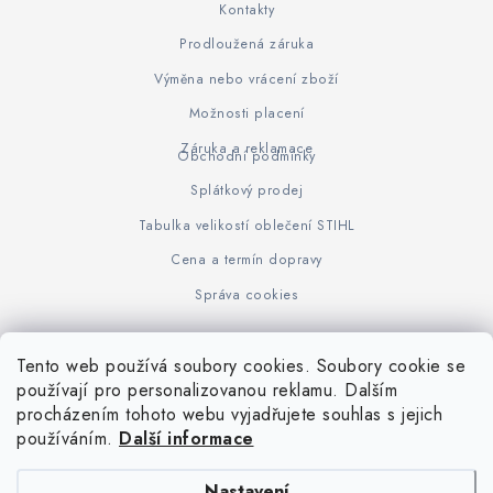
Kontakty
Prodloužená záruka
Výměna nebo vrácení zboží
Možnosti placení
Záruka a reklamace
Obchodní podmínky
Splátkový prodej
Tabulka velikostí oblečení STIHL
Cena a termín dopravy
Správa cookies
Tento web používá soubory cookies. Soubory cookie se
Z
používají pro personalizovanou reklamu. Dalším
www.KOVOJUHASZ.cz
Výrobce STIHL
STIHL Timbersport
procházením tohoto webu vyjadřujete souhlas s jejich
á
používáním.
Další informace
p
a
Nastavení