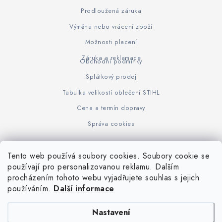
Prodloužená záruka
Výměna nebo vrácení zboží
Možnosti placení
Záruka a reklamace
Obchodní podmínky
Splátkový prodej
Tabulka velikostí oblečení STIHL
Cena a termín dopravy
Správa cookies
Tento web používá soubory cookies. Soubory cookie se
Z
používají pro personalizovanou reklamu. Dalším
www.KOVOJUHASZ.cz
Výrobce STIHL
STIHL Timbersport
procházením tohoto webu vyjadřujete souhlas s jejich
á
používáním.
Další informace
p
a
Nastavení