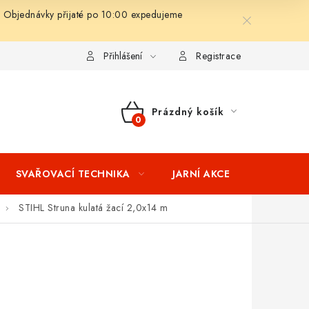
 Objednávky přijaté po 10:00 expedujeme
ní podmínky
Splátkový prodej
Tabulka velikostí oblečení STIH
Přihlášení
Registrace
Prázdný košík
NÁKUPNÍ
KOŠÍK
SVAŘOVACÍ TECHNIKA
JARNÍ AKCE
VÝPRODEJ
STIHL Struna kulatá žací 2,0x14 m