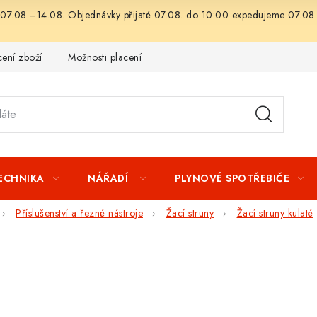
07.08.–14.08. Objednávky přijaté 07.08. do 10:00 expedujeme 07.08.
ení zboží
Možnosti placení
Záruka a reklamace
Obchod
TECHNIKA
NÁŘADÍ
PLYNOVÉ SPOTŘEBIČE
Příslušenství a řezné nástroje
Žací struny
Žací struny kulaté