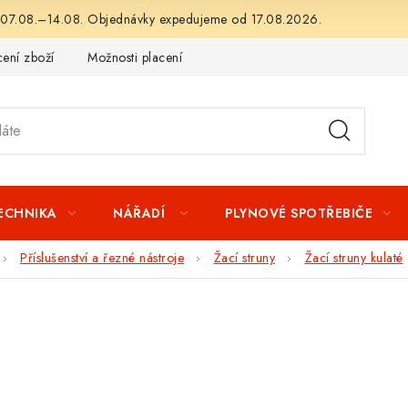
 07.08.–14.08. Objednávky expedujeme od 17.08.2026.
ení zboží
Možnosti placení
Záruka a reklamace
Obchod
TECHNIKA
NÁŘADÍ
PLYNOVÉ SPOTŘEBIČE
Příslušenství a řezné nástroje
Žací struny
Žací struny kulaté