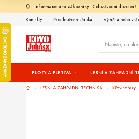
Přejít
Celozávodní dovolená:
na
obsah
Kontakty
Prodloužená záruka
Výměna nebo vrác
PLOTY A PLETIVA
LESNÍ A ZAHRADNÍ 
Domů
LESNÍ A ZAHRADNÍ TECHNIKA
Křovinořezy