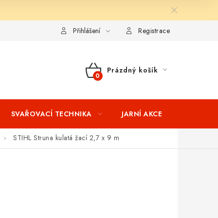
ní podmínky
Splátkový prodej
Tabulka velikostí oblečení STIH
Přihlášení
Registrace
Prázdný košík
NÁKUPNÍ
KOŠÍK
SVAŘOVACÍ TECHNIKA
JARNÍ AKCE
VÝPRODEJ
STIHL Struna kulatá žací 2,7 x 9 m