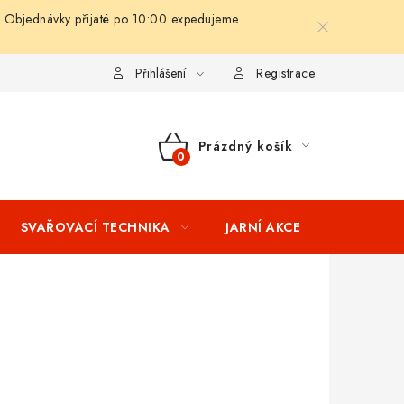
 Objednávky přijaté po 10:00 expedujeme
ní podmínky
Splátkový prodej
Tabulka velikostí oblečení STIH
Přihlášení
Registrace
Prázdný košík
NÁKUPNÍ
KOŠÍK
SVAŘOVACÍ TECHNIKA
JARNÍ AKCE
VÝPRODEJ