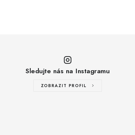
ZAKÁZKOVÁ KOVOVÝROBA
HODNOCENÍ OBCHODU
EGO POWER+
AUTO-MOTO
DÍLY PRO BRÁNY
Sledujte nás na Instagramu
PŮJČOVNA
ZOBRAZIT PROFIL
Kontakty
Prodloužená záruka
Výměna nebo vrácení zboží
Možnosti placení
Záruka a reklamace
Obchodní podmínky
Splátkový prodej
Tabulka velikostí oblečení STIHL
Cena a termín dopravy
Správa cookies
Moje objednávka