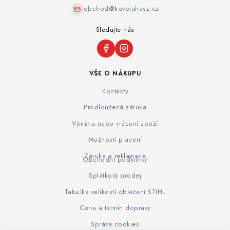
obchod@kovojuhasz.cz
Sledujte nás
VŠE O NÁKUPU
Kontakty
Prodloužená záruka
Výměna nebo vrácení zboží
Možnosti placení
Záruka a reklamace
Obchodní podmínky
Splátkový prodej
Tabulka velikostí oblečení STIHL
Cena a termín dopravy
Správa cookies