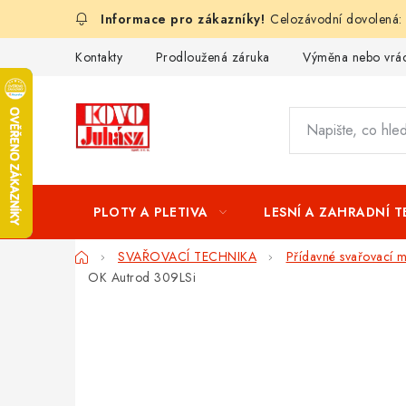
Přejít
Celozávodní dovolená:
na
obsah
Kontakty
Prodloužená záruka
Výměna nebo vrác
PLOTY A PLETIVA
LESNÍ A ZAHRADNÍ 
Domů
SVAŘOVACÍ TECHNIKA
Přídavné svařovací ma
OK Autrod 309LSi