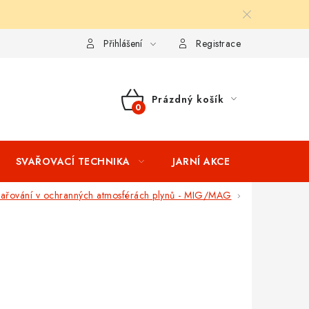
ní podmínky
Splátkový prodej
Tabulka velikostí oblečení STIH
Přihlášení
Registrace
Prázdný košík
NÁKUPNÍ
KOŠÍK
SVAŘOVACÍ TECHNIKA
JARNÍ AKCE
VÝPRODEJ
ařování v ochranných atmosférách plynů - MIG/MAG