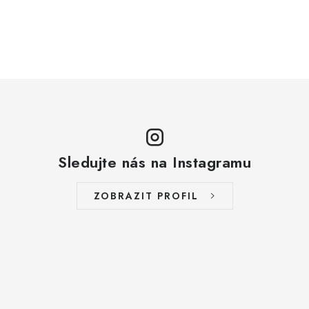
ZAKÁZKOVÁ KOVOVÝROBA
HODNOCENÍ OBCHODU
EGO POWER+
AUTO-MOTO
DÍLY PRO BRÁNY
Sledujte nás na Instagramu
PŮJČOVNA
ZOBRAZIT PROFIL
Kontakty
Prodloužená záruka
Výměna nebo vrácení zboží
Možnosti placení
Záruka a reklamace
Obchodní podmínky
Splátkový prodej
Tabulka velikostí oblečení STIHL
Cena a termín dopravy
Správa cookies
Moje objednávka