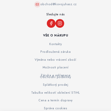
obchod@kovojuhasz.cz
Sledujte nás
VŠE O NÁKUPU
Kontakty
Prodloužená záruka
Výměna nebo vrácení zboží
Možnosti placení
Záruka a reklamace
Obchodní podmínky
Splátkový prodej
Tabulka velikostí oblečení STIHL
Cena a termín dopravy
Správa cookies