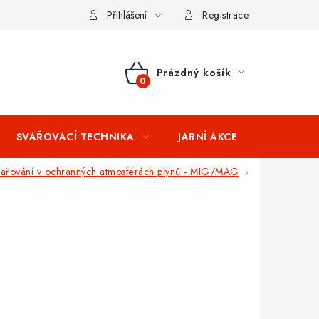
ní podmínky
Splátkový prodej
Tabulka velikostí oblečení STIH
Přihlášení
Registrace
Prázdný košík
NÁKUPNÍ
KOŠÍK
SVAŘOVACÍ TECHNIKA
JARNÍ AKCE
VÝPRODEJ
ařování v ochranných atmosférách plynů - MIG/MAG