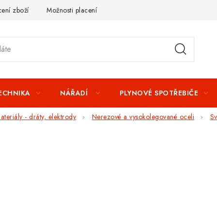
ení zboží
Možnosti placení
Záruka a reklamace
Obchod
TECHNIKA
NÁŘADÍ
PLYNOVÉ SPOTŘEBIČE
teriály - dráty, elektrody
Nerezové a vysokolegované oceli
Sv