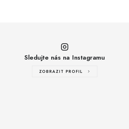
ZAKÁZKOVÁ KOVOVÝROBA
HODNOCENÍ OBCHODU
EGO POWER+
AUTO-MOTO
Sledujte nás na Instagramu
DÍLY PRO BRÁNY
ZOBRAZIT PROFIL
PŮJČOVNA
Kontakty
Prodloužená záruka
Výměna nebo vrácení zboží
Možnosti placení
Záruka a reklamace
Obchodní podmínky
Splátkový prodej
Tabulka velikostí oblečení STIHL
Cena a termín dopravy
Správa cookies
Moje objednávka