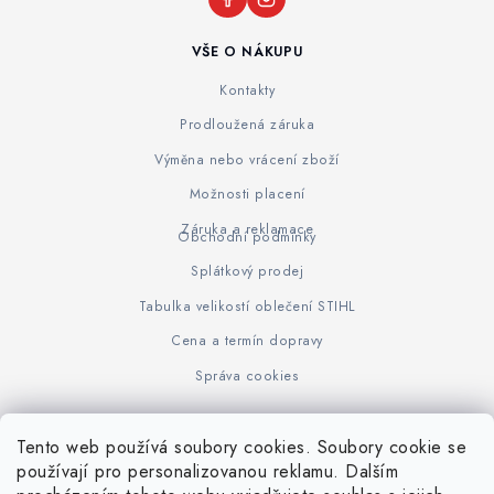
VŠE O NÁKUPU
Kontakty
Prodloužená záruka
Výměna nebo vrácení zboží
Možnosti placení
Záruka a reklamace
Obchodní podmínky
Splátkový prodej
Tabulka velikostí oblečení STIHL
Cena a termín dopravy
Správa cookies
Tento web používá soubory cookies. Soubory cookie se
Z
používají pro personalizovanou reklamu. Dalším
www.KOVOJUHASZ.cz
Výrobce STIHL
STIHL Timbersport