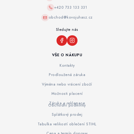
+420 733 133 331
obchod@kovojuhasz.cz
Sledujte nás
VŠE O NÁKUPU
Kontakty
Prodloužená záruka
Výměna nebo vrácení zboží
Možnosti placení
Záruka a reklamace
Obchodní podmínky
Splátkový prodej
Tabulka velikostí oblečení STIHL
Cena a termín dopravy