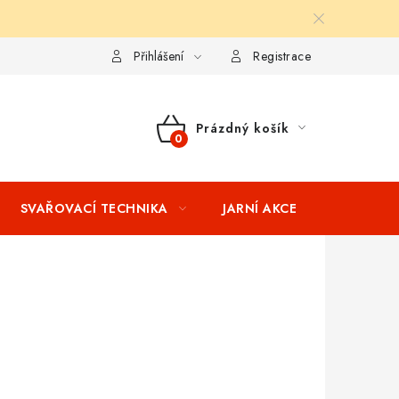
ní podmínky
Splátkový prodej
Tabulka velikostí oblečení STIH
Přihlášení
Registrace
Prázdný košík
NÁKUPNÍ
KOŠÍK
SVAŘOVACÍ TECHNIKA
JARNÍ AKCE
VÝPRODEJ