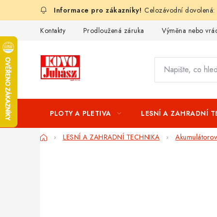
Přejít
Celozávodní dovolená:
na
obsah
Kontakty
Prodloužená záruka
Výměna nebo vrác
PLOTY A PLETIVA
LESNÍ A ZAHRADNÍ 
Domů
LESNÍ A ZAHRADNÍ TECHNIKA
Akumulátorové