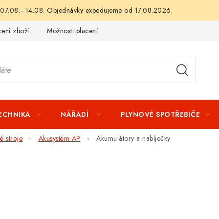
 07.08.–14.08. Objednávky expedujeme od 17.08.2026.
ení zboží
Možnosti placení
Záruka a reklamace
Obchod
TECHNIKA
NÁŘADÍ
PLYNOVÉ SPOTŘEBIČE
 stroje
Akusystém AP
Akumulátory a nabíječky