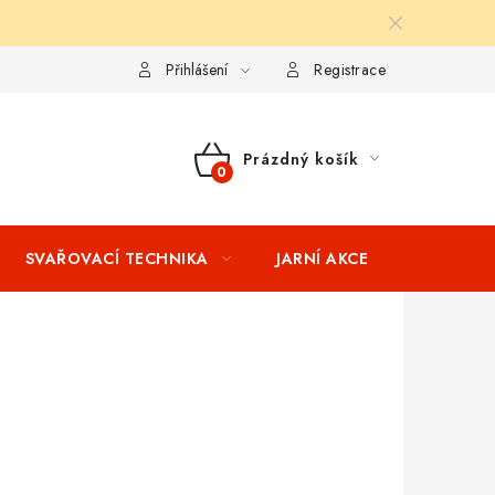
ní podmínky
Splátkový prodej
Tabulka velikostí oblečení STIH
Přihlášení
Registrace
Prázdný košík
NÁKUPNÍ
KOŠÍK
SVAŘOVACÍ TECHNIKA
JARNÍ AKCE
VÝPRODEJ