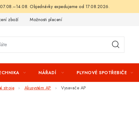
 07.08.–14.08. Objednávky expedujeme od 17.08.2026.
ení zboží
Možnosti placení
Záruka a reklamace
Obchod
TECHNIKA
NÁŘADÍ
PLYNOVÉ SPOTŘEBIČE
 stroje
Akusystém AP
Vysavače AP