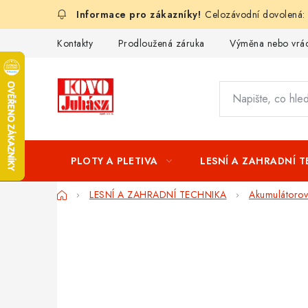
Přejít
Celozávodní dovolená:
na
obsah
Kontakty
Prodloužená záruka
Výměna nebo vrác
PLOTY A PLETIVA
LESNÍ A ZAHRADNÍ 
Domů
LESNÍ A ZAHRADNÍ TECHNIKA
Akumulátorové