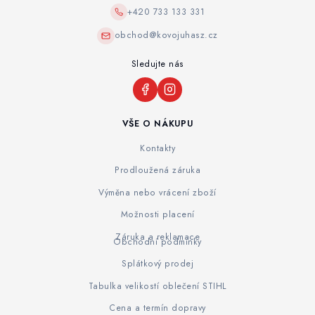
+420 733 133 331
obchod@kovojuhasz.cz
Sledujte nás
VŠE O NÁKUPU
Kontakty
Prodloužená záruka
Výměna nebo vrácení zboží
Možnosti placení
Záruka a reklamace
Obchodní podmínky
Splátkový prodej
Tabulka velikostí oblečení STIHL
Cena a termín dopravy