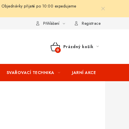
 Objednávky přijaté po 10:00 expedujeme
ní podmínky
Splátkový prodej
Tabulka velikostí oblečení STIH
Přihlášení
Registrace
Prázdný košík
NÁKUPNÍ
KOŠÍK
SVAŘOVACÍ TECHNIKA
JARNÍ AKCE
VÝPRODEJ