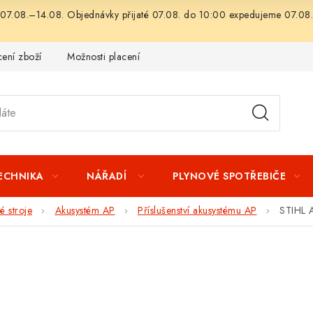
07.08.–14.08. Objednávky přijaté 07.08. do 10:00 expedujeme 07.08.
ení zboží
Možnosti placení
Záruka a reklamace
Obchod
TECHNIKA
NÁŘADÍ
PLYNOVÉ SPOTŘEBIČE
 stroje
Akusystém AP
Příslušenství akusystému AP
STIHL A