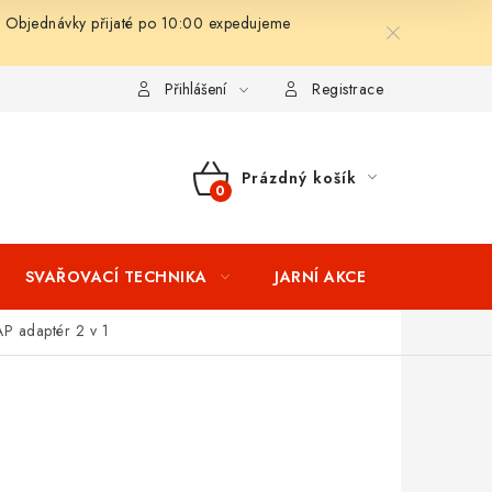
 Objednávky přijaté po 10:00 expedujeme
ní podmínky
Splátkový prodej
Tabulka velikostí oblečení STIH
Přihlášení
Registrace
Prázdný košík
NÁKUPNÍ
KOŠÍK
SVAŘOVACÍ TECHNIKA
JARNÍ AKCE
VÝPRODEJ
P adaptér 2 v 1