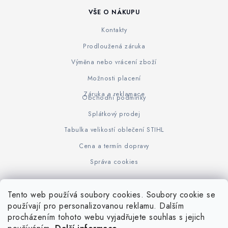
VŠE O NÁKUPU
Kontakty
Prodloužená záruka
Výměna nebo vrácení zboží
Možnosti placení
Záruka a reklamace
Obchodní podmínky
Splátkový prodej
Tabulka velikostí oblečení STIHL
Cena a termín dopravy
Správa cookies
Tento web používá soubory cookies. Soubory cookie se
Z
používají pro personalizovanou reklamu. Dalším
www.KOVOJUHASZ.cz
Výrobce STIHL
STIHL Timbersport
procházením tohoto webu vyjadřujete souhlas s jejich
á