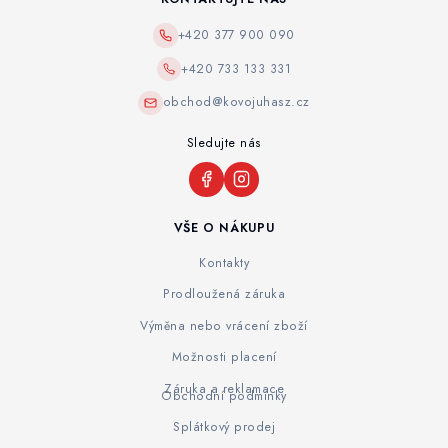
+420 377 900 090
+420 733 133 331
obchod@kovojuhasz.cz
Sledujte nás
VŠE O NÁKUPU
Kontakty
Prodloužená záruka
Výměna nebo vrácení zboží
Možnosti placení
Záruka a reklamace
Obchodní podmínky
Splátkový prodej