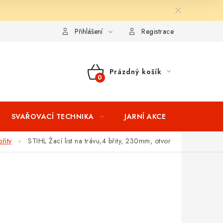
ní podmínky
Splátkový prodej
Tabulka velikostí oblečení STIH
Přihlášení
Registrace
Prázdný košík
NÁKUPNÍ
KOŠÍK
SVAŘOVACÍ TECHNIKA
JARNÍ AKCE
VÝPRODEJ
břity
STIHL Žací list na trávu,4 břity, 230mm, otvor