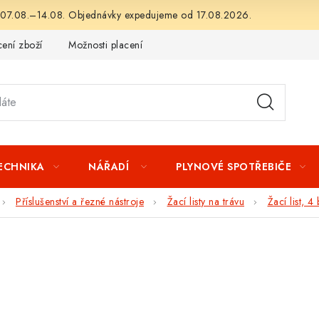
 07.08.–14.08. Objednávky expedujeme od 17.08.2026.
ení zboží
Možnosti placení
Záruka a reklamace
Obchod
TECHNIKA
NÁŘADÍ
PLYNOVÉ SPOTŘEBIČE
Příslušenství a řezné nástroje
Žací listy na trávu
Žací list, 4 