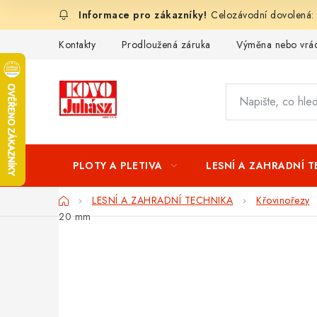
Přejít
Celozávodní dovolená:
na
obsah
Kontakty
Prodloužená záruka
Výměna nebo vrác
PLOTY A PLETIVA
LESNÍ A ZAHRADNÍ 
Domů
LESNÍ A ZAHRADNÍ TECHNIKA
Křovinořezy
20 mm